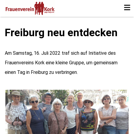
Startseite
Aktuelles
Über uns
Veranstaltungen
Galerie
Mitgliedschaft
Vorstand
Skip
to
Freiburg neu entdecken
content
Am Samstag, 16. Juli 2022 traf sich auf Initiative des
Frauenvereins Kork eine kleine Gruppe, um gemeinsam
einen Tag in Freiburg zu verbringen.