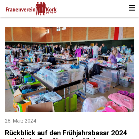
Startseite
Aktuelles
Über uns
Veranstaltungen
Galerie
Mitgliedschaft
Vorstand
Skip
to
content
28. März 2024
Rückblick auf den Frühjahrsbasar 2024